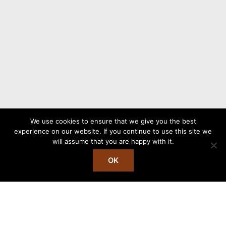
We use cookies to ensure that we give you the best
experience on our website. If you continue to use this site we
will assume that you are happy with it.
Copyright © 2026 Stålhetta
OK
English
(
Engelska
)