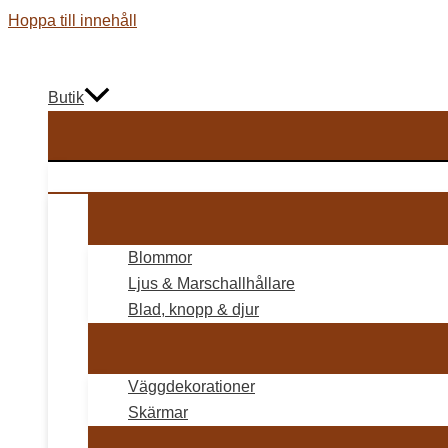
Hoppa till innehåll
Butik
Blommor
Ljus & Marschallhållare
Blad, knopp & djur
Väggdekorationer
Skärmar