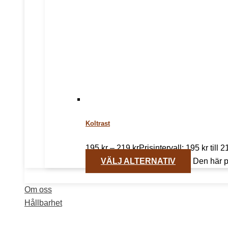
Koltrast
195
kr
–
219
kr
Prisintervall: 195 kr till 2
VÄLJ ALTERNATIV
Den här p
Om oss
Hållbarhet