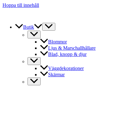
Hoppa till innehåll
Butik
Blommor
Ljus & Marschallhållare
Blad, knopp & djur
Väggdekorationer
Skärmar