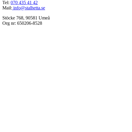
Tel:
070 435 41 42
Mail:
info@stalhetta.se
Stöcke 768, 90581 Umeå
Org nr: 650206-8528