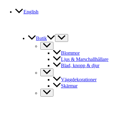
English
Butik
Blommor
Ljus & Marschallhållare
Blad, knopp & djur
Väggdekorationer
Skärmar