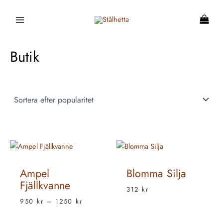
Hoppa
till
innehåll
Butik
Prisintervall:
950 kr
till
1250 kr
Ampel
Blomma Silja
Fjällkvanne
312
kr
950
kr
–
1250
kr