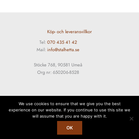
Köp- och leveransvillkor
Tel:
070 435 41 42
Mail:
info@stalhetta.se
Stöcke 768, 90581 Umeå
Org nr: 650206-8528
We use cookies to ensure that we give you the best
experience on our website. If you continue to use this site we
will assume that you are happy with it.
Copyright © 2026 Stålhetta
OK